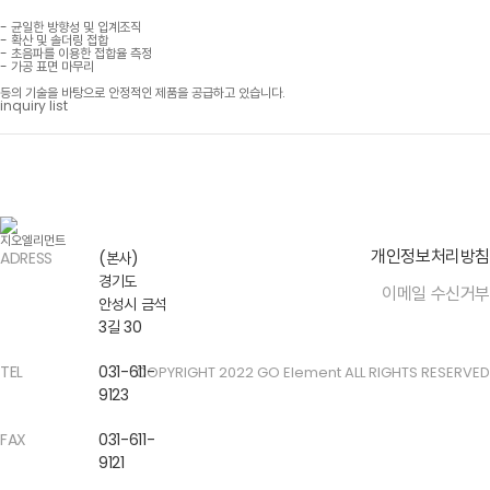
- 균일한 방향성 및 입계조직
- 확산 및 솔더링 접합
- 초음파를 이용한 접합율 측정
- 가공 표면 마무리
등의 기술을 바탕으로 안정적인 제품을 공급하고 있습니다.
inquiry
list
개인정보처리방침
ADRESS
(본사)
경기도
이메일 수신거부
안성시 금석
3길 30
TEL
031-611-
COPYRIGHT 2022 GO Element ALL RIGHTS RESERVED
9123
FAX
031-611-
9121